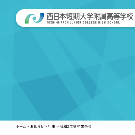
ホーム
>
お知らせ
>
行事
>
令和2年度 卒業茶会