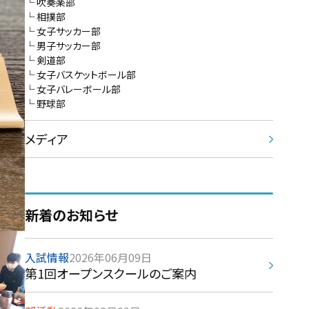
吹奏楽部
相撲部
女子サッカー部
男子サッカー部
剣道部
女子バスケットボール部
女子バレーボール部
野球部
メディア
新着のお知らせ
入試情報
2026年06月09日
第1回オープンスクールのご案内