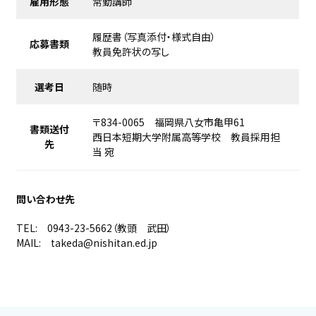
雇用形態
常勤講師
履歴書（写真添付・様式自由）
応募書類
教員免許状の写し
選考日
随時
〒834-0065 福岡県八女市亀甲61
書類送付
西日本短期大学附属高等学校 教員採用担
先
当 宛
問い合わせ先
TEL: 0943-23-5662（教頭 武田）
MAIL: takeda@nishitan.ed.jp