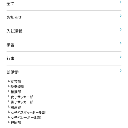
全て
お知らせ
入試情報
学習
行事
部活動
文芸部
吹奏楽部
相撲部
女子サッカー部
男子サッカー部
剣道部
女子バスケットボール部
女子バレーボール部
野球部