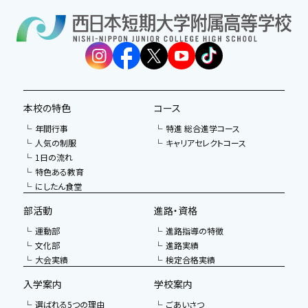
本校の特色
コース
年間行事
特進 総合進学コース
人気の制服
キャリアセレクトコース
1日の流れ
特色ある教育
にしたん食堂
部活動
進路・資格
運動部
進路指導の特徴
文化部
進路実績
大会実績
検定合格実績
入学案内
学校案内
選ばれる5つの理由
ごあいさつ