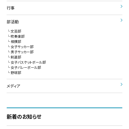
行事
部活動
文芸部
吹奏楽部
相撲部
女子サッカー部
男子サッカー部
剣道部
女子バスケットボール部
女子バレーボール部
野球部
メディア
新着のお知らせ