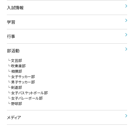
入試情報
学習
行事
部活動
文芸部
吹奏楽部
相撲部
女子サッカー部
男子サッカー部
剣道部
女子バスケットボール部
女子バレーボール部
野球部
メディア