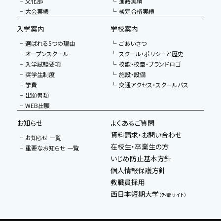
文化部
進路実績
大会実績
検定合格実績
入学案内
学校案内
選ばれる5つの理由
ごあいさつ
オープンスクール
スクール・ポリシーと歴史
入学試験要項
校歌・校章・ブランドロゴ
奨学生制度
施設・設備
学費
交通アクセス・スクールバス
出願書類
WEB出願
お知らせ
よくあるご質問
資料請求・お問い合わせ
お知らせ 一覧
在校生・卒業生の方
重要なお知らせ 一覧
いじめ防止基本方針
個人情報保護方針
教職員採用
西日本短期大学
（外部サイト）