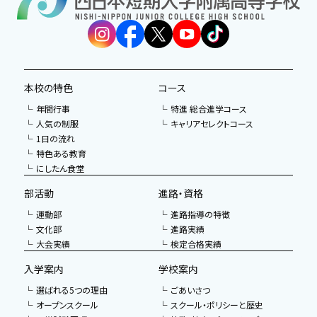
本校の特色
コース
年間行事
特進 総合進学コース
人気の制服
キャリアセレクトコース
1日の流れ
特色ある教育
にしたん食堂
部活動
進路・資格
運動部
進路指導の特徴
文化部
進路実績
大会実績
検定合格実績
入学案内
学校案内
選ばれる5つの理由
ごあいさつ
オープンスクール
スクール・ポリシーと歴史