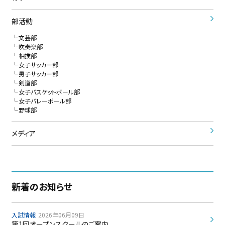
部活動
文芸部
吹奏楽部
相撲部
女子サッカー部
男子サッカー部
剣道部
女子バスケットボール部
女子バレーボール部
野球部
メディア
新着のお知らせ
入試情報
2026年06月09日
第1回オープンスクールのご案内