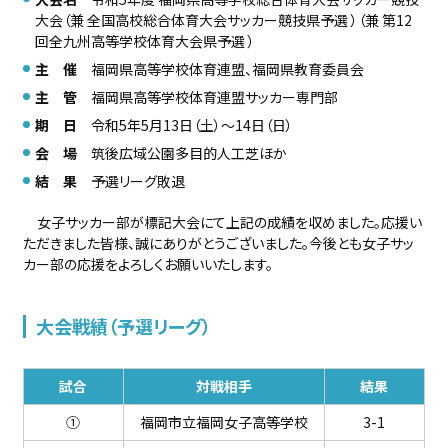
大会（兼 全国高校総合体育大会サッカー競技県予選 ）（兼 第12
回全九州高等学校体育大会県予選 ）
主 催
福岡県高等学校体育連盟、福岡県教育委員会
主 管
福岡県高等学校体育連盟サッカー専門部
期 日
令和5年5月13日（土）〜14日（日）
会 場
筑後広域公園多目的人工芝ほか
結 果
予選リーグ敗退
女子サッカー部が標記大会にて上記の成績を収めました。応援い
ただきました皆様、誠にありがとうございました。今後とも女子サッ
カー部の応援をよろしくお願いいたします。
大会戦績（予選リーグ）
試合
対戦相手
結果
①
福岡市立福岡女子高等学校
3-1