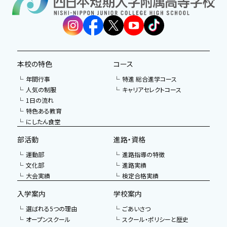
本校の特色
コース
年間行事
特進 総合進学コース
人気の制服
キャリアセレクトコース
1日の流れ
特色ある教育
にしたん食堂
部活動
進路・資格
運動部
進路指導の特徴
文化部
進路実績
大会実績
検定合格実績
入学案内
学校案内
選ばれる5つの理由
ごあいさつ
オープンスクール
スクール・ポリシーと歴史