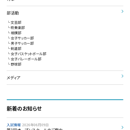
部活動
文芸部
吹奏楽部
相撲部
女子サッカー部
男子サッカー部
剣道部
女子バスケットボール部
女子バレーボール部
野球部
メディア
新着のお知らせ
入試情報
2026年06月09日