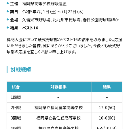
主催
福岡県高等学校野球連盟
期日
令和5年7月1日（土）～7月27日（木）
会場
久留米市野球場、北九州市民球場、春日公園野球場ほか
結果
ベスト16
標記大会において硬式野球部がベスト16の結果を収めました。応援
いただきました皆様、誠にありがとうございました。今後とも硬式野
球部の応援を宜しくお願い申し上げます。
対戦戦績
試合
対戦相手
結果
1回戦
–
–
2回戦
福岡県立福岡農業高等学校
17-0(5C)
3回戦
福岡県立香住丘高等学校
10-0(6C)
4回戦
福岡県立嘉穂高等学校
6-5(10TB)