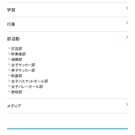
学習
行事
部活動
文芸部
吹奏楽部
相撲部
女子サッカー部
男子サッカー部
剣道部
女子バスケットボール部
女子バレーボール部
野球部
メディア