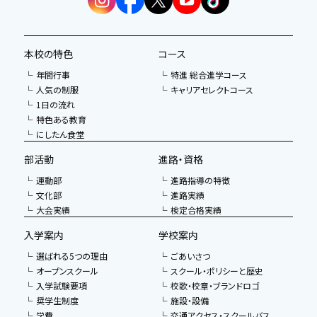
本校の特色
コース
年間行事
特進 総合進学コース
人気の制服
キャリアセレクトコース
1日の流れ
特色ある教育
にしたん食堂
部活動
進路・資格
運動部
進路指導の特徴
文化部
進路実績
大会実績
検定合格実績
入学案内
学校案内
選ばれる5つの理由
ごあいさつ
オープンスクール
スクール・ポリシーと歴史
入学試験要項
校歌・校章・ブランドロゴ
奨学生制度
施設・設備
学費
交通アクセス・スクールバス