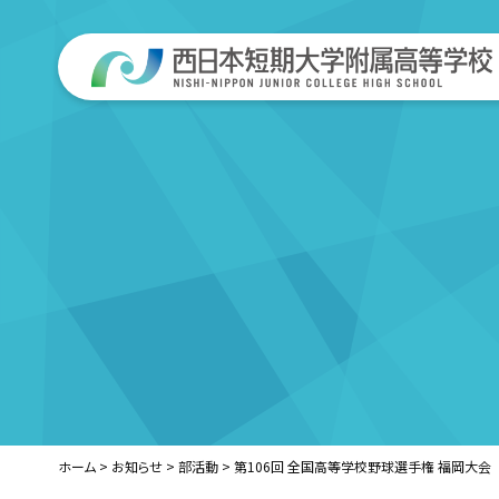
ホーム
>
お知らせ
>
部活動
>
第106回 全国高等学校野球選手権 福岡大会