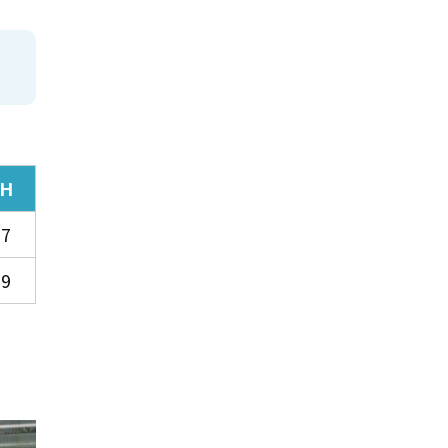
H
7
9