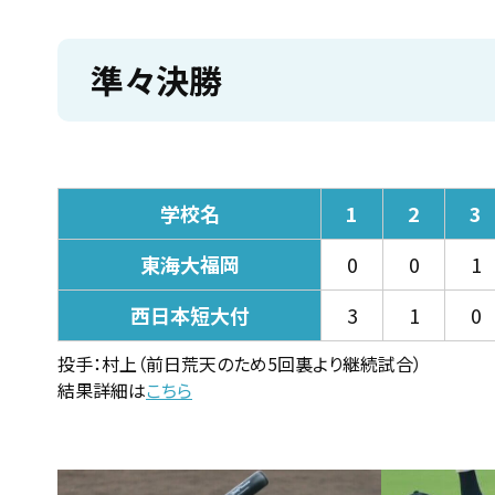
準々決勝
学校名
1
2
3
東海大福岡
0
0
1
西日本短大付
3
1
0
投手：村上（前日荒天のため5回裏より継続試合）
結果詳細は
こちら