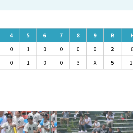
4
5
6
7
8
9
R
0
1
0
0
0
0
2
0
1
0
0
3
X
5
1