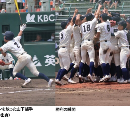
ンを放った山下捕手
勝利の瞬間
出身）