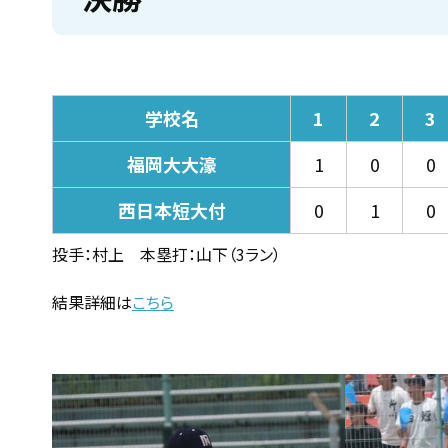
学校名
1
2
3
福岡大大濠
1
0
0
西日本短大付
0
1
0
投手：村上 本塁打：山下（3ラン）
結果詳細は
こちら