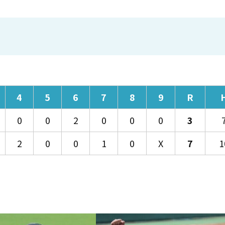
4
5
6
7
8
9
R
0
0
2
0
0
0
3
2
0
0
1
0
X
7
1