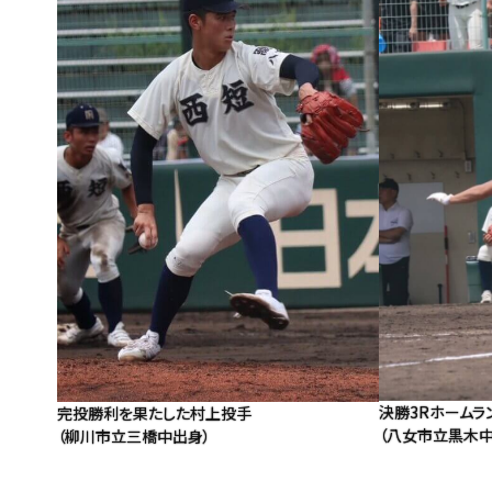
決勝3Rホームラ
完投勝利を果たした村上投手
（八女市立黒木中
（柳川市立三橋中出身）