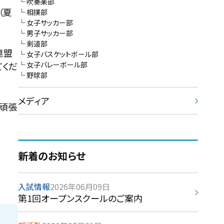
吹奏楽部
（夏
相撲部
女子サッカー部
男子サッカー部
剣道部
連盟
女子バスケットボール部
てくだ
女子バレーボール部
野球部
メディア
杯頑張
新着のお知らせ
入試情報
2026年06月09日
第1回オープンスクールのご案内