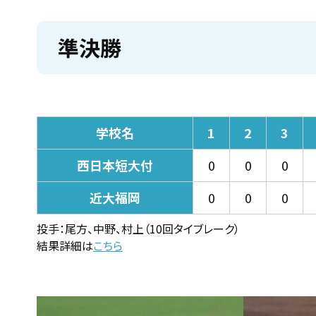
準決勝
学校名
1
2
3
西日本短大付
0
0
0
近大福岡
0
0
0
投手：尾方、中野、村上（10回タイブレーク）
結果詳細は
こちら