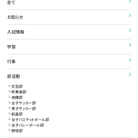
全て
お知らせ
入試情報
学習
行事
部活動
文芸部
吹奏楽部
相撲部
女子サッカー部
男子サッカー部
剣道部
女子バスケットボール部
女子バレーボール部
野球部