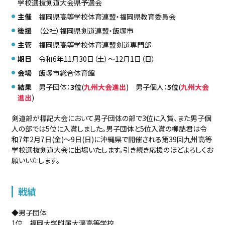
学校選抜剣道大会県予選会
主催
福岡県高等学校体育連盟・福岡県教育委員会
後援
（公社）福岡県剣道連盟・飯塚市
主管
福岡県高等学校体育連盟剣道専門部
期日
令和6年11月30日（土）〜12月1日（日）
会場
飯塚市総合体育館
結果
男子団体：
3位
(
九州大会進出
) 男子個人：
5位
(
九州大会
進出
)
剣道部が標記大会において男子団体の部で3位に入賞、また男子個
人の部では5位に入賞しました。男子団体と5位入賞の柳詰君は令
和7年2月7日(金)～9日(日)に沖縄県で開催される第39回九州高等
学校選抜剣道大会に出場いたします。引き続き応援のほどよろしくお
願いいたします。
戦績
◆男子団体
1位 福岡大学附属大濠高等学校