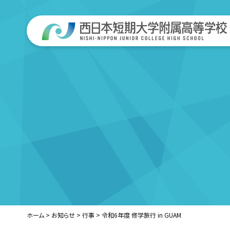
ホーム
>
お知らせ
>
行事
>
令和6年度 修学旅行 in GUAM