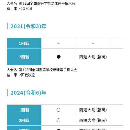
大会名：第92回全国高等学校野球選手権大会
結 果：ベスト16
2021(令和3)年
1回戦
–
–
–
2回戦
●
西短大附（福岡）
0-
大会名：第103回全国高等学校野球選手権大会
結 果：2回戦敗退
2024(令和6)年
1回戦
○
西短大附（福岡）
6-
2回戦
○
西短大附（福岡）
13