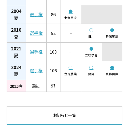
2004
●
選手
権
86
夏
東海甲府
2010
○
●
選手
権
92
–
夏
日川
新潟明訓
2021
●
選手
権
103
–
夏
二松学舎
2024
○
○
●
選手
権
106
夏
金足農業
菰野
京都国際
2025
春
選抜
97
お知らせ一覧