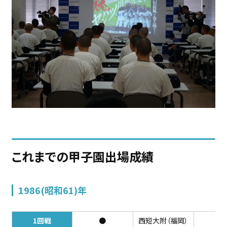
これまでの甲子園出場成績
1986(昭和61)年
1回戦
●
西短大附（福岡）
0-