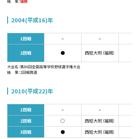
結 果：
優勝
2004(平成16)年
1回戦
–
–
–
2回戦
●
西短大附（福岡）
6-
大会名：第86回全国高等学校野球選手権大会
結 果：2回戦敗退
2010(平成22)年
1回戦
–
–
–
2回戦
○
西短大附（福岡）
7-
3回戦
●
西短大附（福岡）
0-