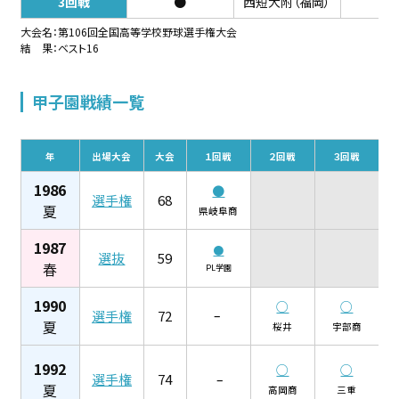
3回戦
●
西短大附（福岡）
0-
大会名：第106回全国高等学校野球選手権大会
結 果：ベスト16
甲子園戦績一覧
年
出場大会
大会
１回戦
２回戦
３回戦
1986
●
選手
権
68
夏
県岐阜商
1987
●
選
抜
59
春
PL学園
1990
○
○
選手
権
72
–
夏
桜井
宇部商
1992
○
○
選手
権
74
–
夏
高岡商
三重