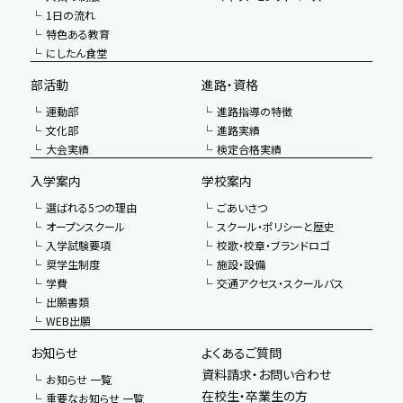
1日の流れ
特色ある教育
にしたん食堂
部活動
進路・資格
運動部
進路指導の特徴
文化部
進路実績
大会実績
検定合格実績
入学案内
学校案内
選ばれる5つの理由
ごあいさつ
オープンスクール
スクール・ポリシーと歴史
入学試験要項
校歌・校章・ブランドロゴ
奨学生制度
施設・設備
学費
交通アクセス・スクールバス
出願書類
WEB出願
お知らせ
よくあるご質問
資料請求・お問い合わせ
お知らせ 一覧
在校生・卒業生の方
重要なお知らせ 一覧