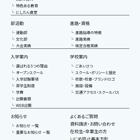
特色ある教育
にしたん食堂
部活動
進路・資格
運動部
進路指導の特徴
文化部
進路実績
大会実績
検定合格実績
入学案内
学校案内
選ばれる5つの理由
ごあいさつ
オープンスクール
スクール・ポリシーと歴史
入学試験要項
校歌・校章・ブランドロゴ
奨学生制度
施設・設備
学費
交通アクセス・スクールバス
出願書類
WEB出願
お知らせ
よくあるご質問
資料請求・お問い合わせ
お知らせ 一覧
在校生・卒業生の方
重要なお知らせ 一覧
いじめ防止基本方針