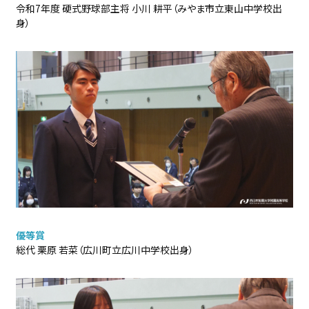
令和7年度 硬式野球部主将 小川 耕平（みやま市立東山中学校出
身）
優等賞
総代 栗原 若菜（広川町立広川中学校出身）