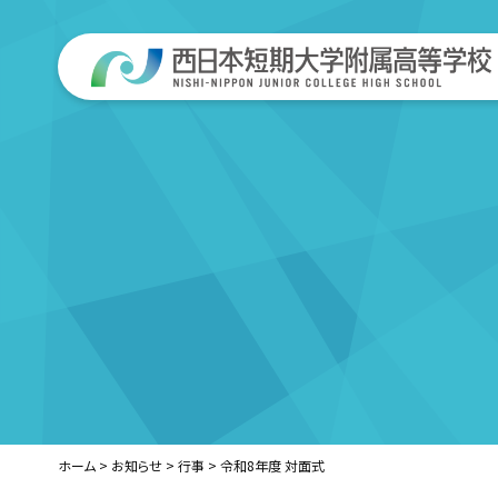
ホーム
>
お知らせ
>
行事
>
令和8年度 対面式