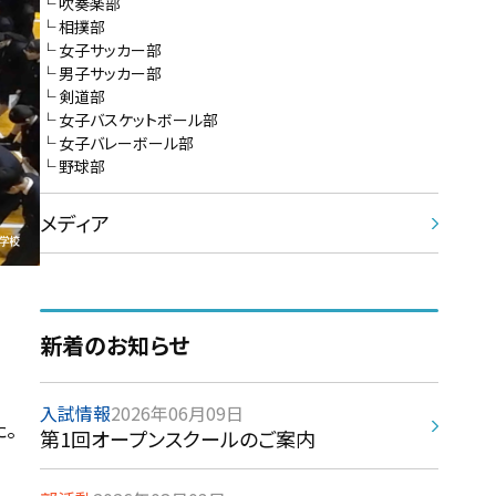
吹奏楽部
相撲部
女子サッカー部
男子サッカー部
剣道部
女子バスケットボール部
女子バレーボール部
野球部
メディア
新着のお知らせ
入試情報
2026年06月09日
。
第1回オープンスクールのご案内