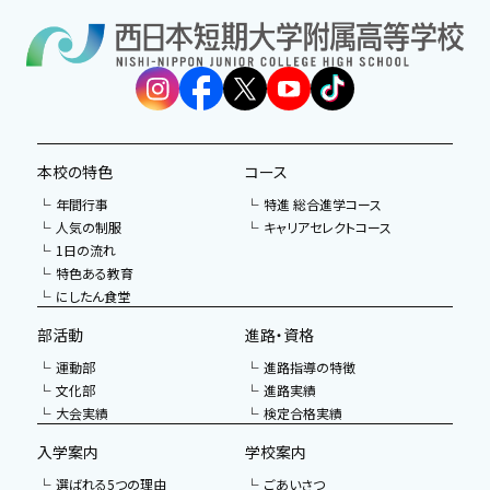
本校の特色
コース
年間行事
特進 総合進学コース
人気の制服
キャリアセレクトコース
1日の流れ
特色ある教育
にしたん食堂
部活動
進路・資格
運動部
進路指導の特徴
文化部
進路実績
大会実績
検定合格実績
入学案内
学校案内
選ばれる5つの理由
ごあいさつ