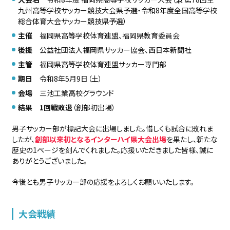
九州高等学校サッカー競技大会県予選・令和8年度全国高等学校
総合体育大会サッカー競技県予選）
主催
福岡県高等学校体育連盟、福岡県教育委員会
後援
公益社団法人福岡県サッカー協会、西日本新聞社
主管
福岡県高等学校体育連盟サッカー専門部
期日
令和8年5月9日（土）
会場
三池工業高校グラウンド
結果
1回戦敗退
（創部初出場）
男子サッカー部が標記大会に出場しました。惜しくも試合に敗れま
したが、
創部以来初となるインターハイ県大会出場
を果たし、新たな
歴史の1ページを刻んでくれました。応援いただきました皆様、誠に
ありがとうございました。
今後とも男子サッカー部の応援をよろしくお願いいたします。
大会戦績