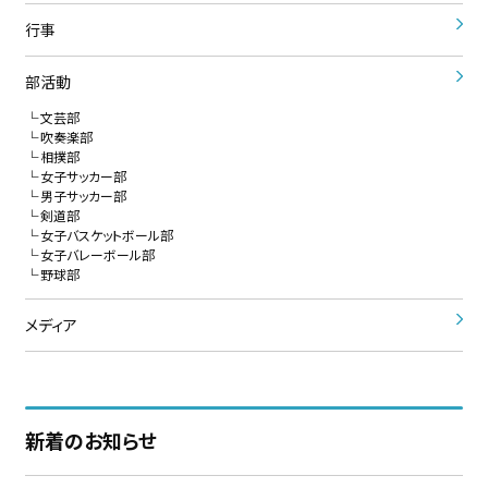
行事
部活動
文芸部
吹奏楽部
相撲部
女子サッカー部
男子サッカー部
剣道部
女子バスケットボール部
女子バレーボール部
野球部
メディア
新着のお知らせ