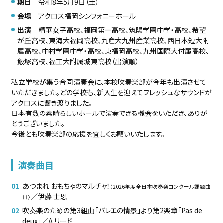
期日
令和8年5月9日（土）
会場
アクロス福岡シンフォニーホール
出演
精華女子高校、福岡第一高校、筑陽学園中学・高校、希望
が丘高校、東海大福岡高校、九産大九州産業高校、西日本短大附
属高校、中村学園中学・高校、東福岡高校、九州国際大付属高校、
飯塚高校、福工大附属城東高校（出演順）
私立学校が集う合同演奏会に、本校吹奏楽部が今年も出演させて
いただきました。どの学校も、新入生を迎えてフレッシュなサウンドが
アクロスに響き渡りました。
日本有数の素晴らしいホールで演奏できる機会をいただき、ありが
とうございました。
今後とも吹奏楽部の応援を宜しくお願いいたします。
演奏曲目
あつまれ おもちゃのマルチャ！
〈2026年度全日本吹奏楽コンクール課題曲
／伊藤 士恩
Ⅲ〉
吹奏楽のための第3組曲「バレエの情景」より第2楽章「Pas de
deux」／A.リード