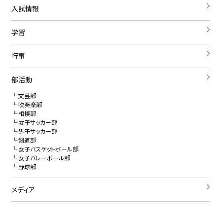
入試情報
学習
行事
部活動
文芸部
吹奏楽部
相撲部
女子サッカー部
男子サッカー部
剣道部
女子バスケットボール部
女子バレーボール部
野球部
メディア