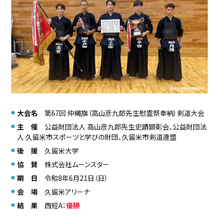
大会名
第67回 仲縄旗（高山彦九郎先生慰霊祭奉納）剣道大会
主 催
公益財団法人 高山彦九郎先生史蹟顕彰会、公益財団法
人 久留米市スポーツと学びの財団、久留米市剣道連盟
後 援
久留米大学
協 賛
株式会社ムーンスター
期 日
令和8年6月21日（日）
会 場
久留米アリーナ
結 果
西短A：
優勝