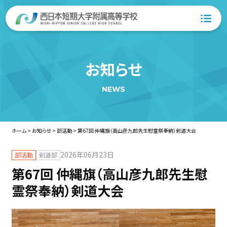
お知らせ
NEWS
ホーム
>
お知らせ
>
部活動
>
第67回 仲縄旗（高山彦九郎先生慰霊祭奉納）剣道大会
2026年06月23日
部活動
剣道部
第67回 仲縄旗（高山彦九郎先生慰
霊祭奉納）剣道大会