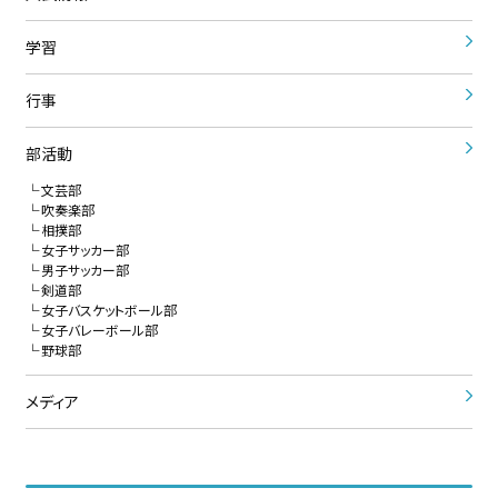
学習
行事
部活動
文芸部
吹奏楽部
相撲部
女子サッカー部
男子サッカー部
剣道部
女子バスケットボール部
女子バレーボール部
野球部
メディア