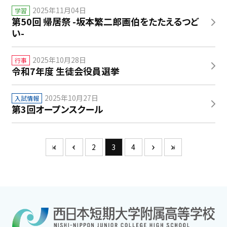
2025年11月04日
学習
第50回 帰居祭 -坂本繁二郎画伯をたたえるつど
い-
2025年10月28日
行事
令和7年度 生徒会役員選挙
2025年10月27日
入試情報
第3回オープンスクール
«
‹
2
3
4
›
»