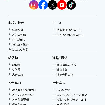
本校の特色
コース
年間行事
特進 総合進学コース
人気の制服
キャリアセレクトコース
1日の流れ
特色ある教育
にしたん食堂
部活動
進路・資格
運動部
進路指導の特徴
文化部
進路実績
大会実績
検定合格実績
入学案内
学校案内
選ばれる5つの理由
ごあいさつ
オープンスクール
スクール・ポリシーと歴史
入学試験要項
校歌・校章・ブランドロゴ
奨学生制度
施設・設備